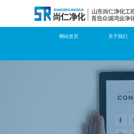
网站首页
关于我们