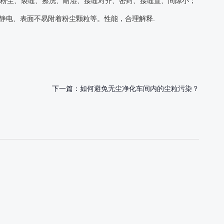
无粉尘、裂缝、擦洗、耐湿、接缝对齐、密封、接缝直、间隙小；
静电、表面不易附着粉尘颗粒等。性能，合理解释.
下一篇：
如何避免无尘净化车间内的尘粒污染？