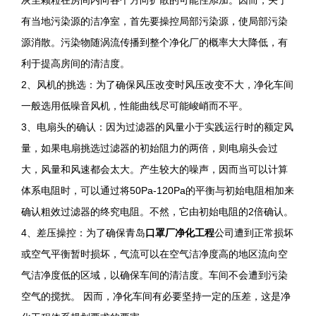
有当地污染源的洁净室，首先要操控局部污染源，使局部污染
源消散。污染物随涡流传播到整个净化厂的概率大大降低，有
利于提高房间的清洁度。
2、风机的挑选：为了确保风压改变时风压改变不大，净化车间
一般选用低噪音风机，性能曲线尽可能峻峭而不平。
3、电扇头的确认：因为过滤器的风量小于实践运行时的额定风
量，如果电扇挑选过滤器的初始阻力的两倍，则电扇头会过
大，风量和风速都会太大。产生较大的噪声，因而当可以计算
体系电阻时，可以通过将50Pa-120Pa的平衡与初始电阻相加来
确认粗效过滤器的终究电阻。不然，它由初始电阻的2倍确认。
4、差压操控：为了确保青岛
口罩厂净化工程
公司遭到正常损坏
或空气平衡暂时损坏，气流可以在空气洁净度高的地区流向空
气洁净度低的区域，以确保车间的清洁度。车间不会遭到污染
空气的搅扰。 因而，净化车间有必要坚持一定的压差，这是净