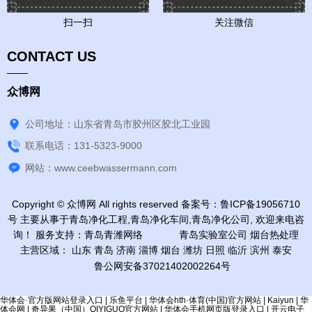
扫一扫
关注微信
CONTACT US
众博网
公司地址：山东省青岛市胶州区胶北工业园
联系电话：131-5323-9000
网站：www.ceebwassermann.com
Copyright © 众博网 All rights reserved 备案号：
鲁ICP备19056710
号
主要从事于
青岛净化工程
,
青岛净化车间
,
青岛净化公司
, 欢迎来电咨
询！
服务支持：
青岛青潍网络
青岛实验室公司
烟台热处理
主营区域：
山东
青岛
济南
淄博
烟台
潍坊
日照
临沂
滨州
泰安
鲁公网安备37021402002264号
华体会·官方版网站登录入口
|
乐鱼平台
|
华体会hth·体育(中国)官方网站
|
Kaiyun
|
华
体会网
|
奇异果（中国）QIYIGUO官方网站
|
华体会手机网页版登录入口
|
开云电子