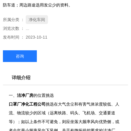
防车道；周边路途选用发尘少的资料。
所属分类 ：
净化车间
浏览次数 ：
...
发布时间 ： 2023-10-11
咨询
详细介绍
一、
洁净厂房
的位置挑选
口罩厂净化工程公司
挑选在大气含尘和有害气体浓度较低、人
流、物流较少的区域（远离铁路、码头、飞机场、交通要道
等）；如以上条件不可避免，则应坐落大频率风向优势侧，或
者全年最小频率风向下风侧。关于有微振操控要求的洁净厂