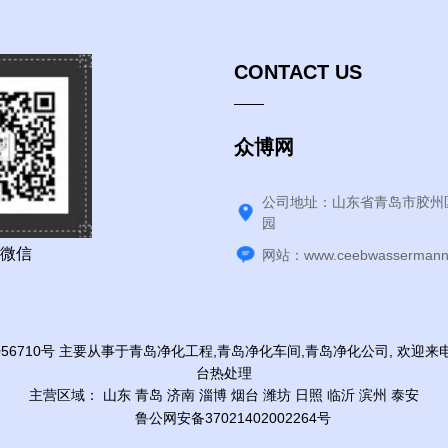
CONTACT US
众博网
公司地址：山东省青岛市胶州
园
微信
网站：www.ceebwassermann
56710号
主要从事于
青岛净化工程
,
青岛净化车间
,
青岛净化公司
, 欢迎
台热处理
主营区域：
山东
青岛
济南
淄博
烟台
潍坊
日照
临沂
滨州
泰安
鲁公网安备37021402002264号